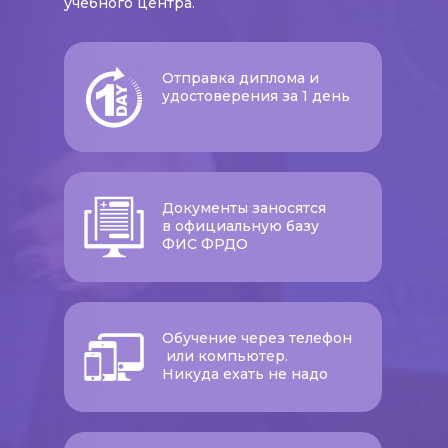
учебного центра.
Отправка диплома и
удостоверения за 1 день
Документы заносятся
в официальную базу
ФИС ФРДО
Обучение через телефон
или компьютер.
Никуда ехать не надо