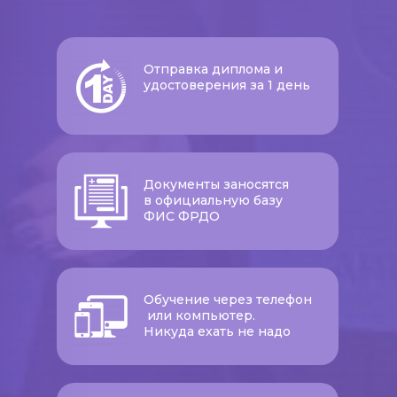
Отправка диплома и
удостоверения за 1 день
Документы заносятся
в официальную базу
ФИС ФРДО
Обучение через телефон
или компьютер.
Никуда ехать не надо