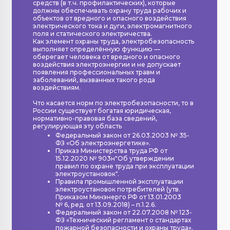
средств (в т.ч. профилактических), которые
должны обеспечивать охрану труда рабочих и
объектов от вредного и опасного воздействия
электрического тока и дуги, электромагнитного
поля и статического электричества.
Как элемент охраны труда, электробезопасность
выполняет определённую функцию —
оберегает человека от вредного и опасного
воздействия электроэнергии и не допускает
появления профессиональных травм и
заболеваний, вызванных такого рода
воздействиям.
Что касается норм по электробезопасности, то в
России существует богатая юридическая,
нормативно-правовая база сведений,
регулирующая эту область
Федеральный закон от 26.03.2003 № 35-
ФЗ «Об электроэнергетике».
Приказ Министерства труда РФ от
15.12.2020 № 903н"Об утверждении
правил по охране труда при эксплуатации
электроустановок".
Правила промышленной эксплуатации
электроустановок потребителей (утв.
Приказом Минэнерго РФ от 13.01.2003
№ 6, ред. от 13.09.2018) – п.1.2.6.
Федеральный закон от 22.07.2008 № 123-
ФЗ «Технический регламент о стандартах
пожарной безопасности и охраны труда».