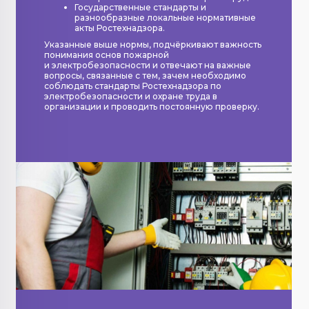
Государственные стандарты и
разнообразные локальные нормативные
акты Ростехнадзора.
Указанные выше нормы, подчёркивают важность
понимания основ пожарной
и электробезопасности и отвечают на важные
вопросы, связанные с тем, зачем необходимо
соблюдать стандарты Ростехнадзора по
электробезопасности и охране труда в
организации и проводить постоянную проверку.