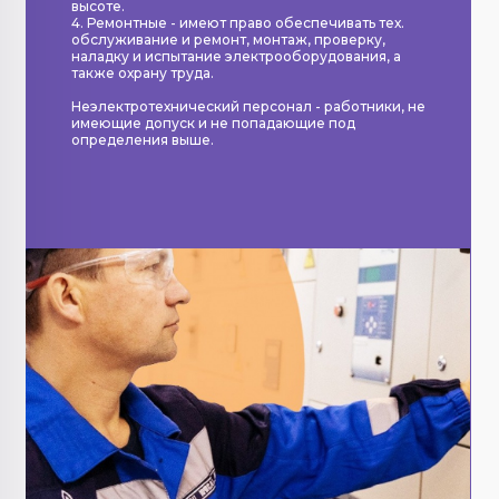
высоте.
4. Ремонтные - имеют право обеспечивать тех.
обслуживание и ремонт, монтаж, проверку,
наладку и испытание электрооборудования, а
также охрану труда.
Неэлектротехнический персонал - работники, не
имеющие допуск и не попадающие под
определения выше.