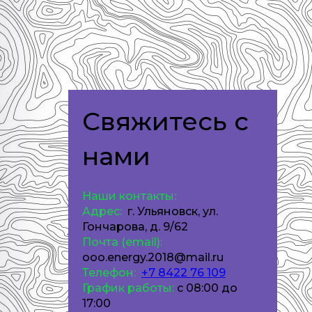
Свяжитесь с
нами
Наши контакты:
Адрес:
г. Ульяновск, ул.
Гончарова, д. 9/62
Почта (email):
ooo.energy.2018@mail.ru
Телефон:
+7 8422 76 109
График работы:
с 08:00 до
17:00