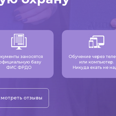
кументы заносятся
Обучение через тел
 официальную базу
или компьютер.
ФИС ФРДО
Никуда ехать не на
мотреть отзывы