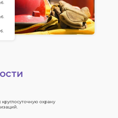
уб.
уб.
б.
ости
 круглосуточную охрану
изаций.