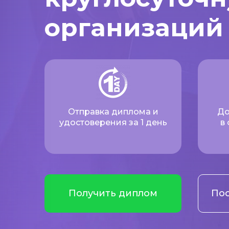
организаций
Отправка диплома и
До
удостоверения за 1 день
в
Получить диплом
Пос