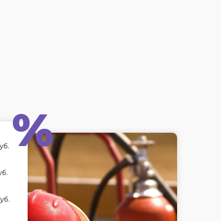
%
уб.
уб.
уб.