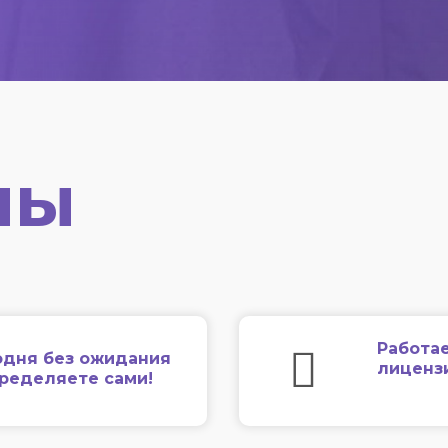
мы
Работае
одня без ожидания
лиценз
еределяете сами!