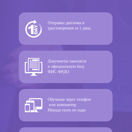
Отправка диплома и
удостоверения за 1 день
Документы заносятся
в официальную базу
ФИС ФРДО
Обучение через телефон
или компьютер.
Никуда ехать не надо