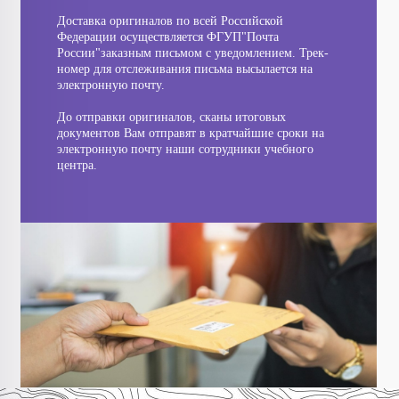
Доставка оригиналов по всей Российской
Федерации осуществляется ФГУП"Почта
России"заказным письмом с уведомлением. Трек-
номер для отслеживания письма высылается на
электронную почту.
До отправки оригиналов, сканы итоговых
документов Вам отправят в кратчайшие сроки на
электронную почту наши сотрудники учебного
центра.