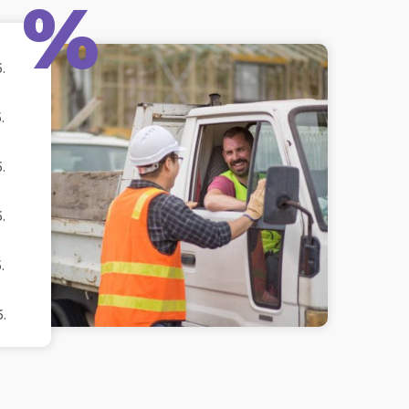
%
.
.
.
.
.
.