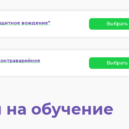
щитное вождение"
Выбрать
онтраварийное
Выбрать
 на обучение