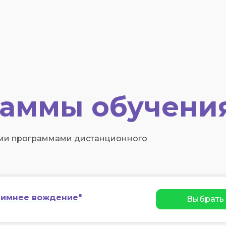
аммы обучени
ыми программами дистанционного
имнее вождение"
Выбрать