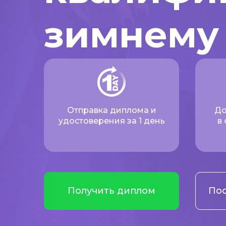
зимнему
Отправка диплома и
До
удостоверения за 1 день
в
Получить диплом
Пос